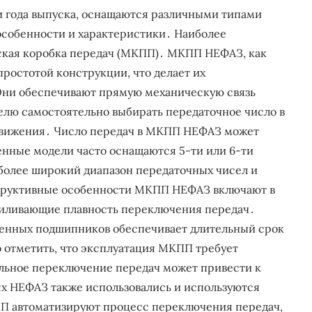
и года выпуска, оснащаются различными типами
особенности и характеристики․ Наиболее
кая коробка передач (МКПП)․ МКПП НЕФАЗ, как
ростотой конструкции, что делает их
Они обеспечивают прямую механическую связь
телю самостоятельно выбирать передаточное число в
движения․ Число передач в МКПП НЕФАЗ может
менные модели часто оснащаются 5-ти или 6-ти
олее широкий диапазон передаточных чисел и
труктивные особенности МКПП НЕФАЗ включают в
иливающие плавность переключения передач․
венных подшипников обеспечивает длительный срок
 отметить, что эксплуатация МКПП требует
ильное переключение передач может привести к
х НЕФАЗ также использовались и используются
ПП автоматизируют процесс переключения передач,