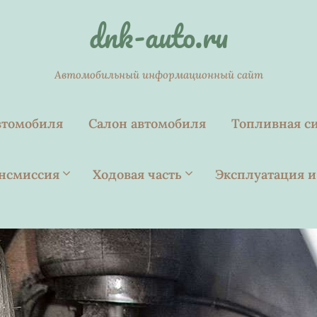
dnk-auto.ru
Автомобильный информационный сайт
втомобиля
Салон автомобиля
Топливная с
нсмиссия
Ходовая часть
Эксплуатация и