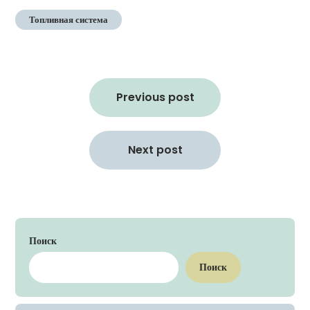
Топливная система
Навигация
по
Previous post
записям
Next post
Поиск
Поиск