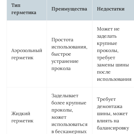
Тип
Преимущества
Недостатки
герметика
Может не
заделать
Простота
крупные
использования,
Аэрозольный
проколы,
быстрое
герметик
требует
устранение
замены шины
прокола
после
использования
Заделывает
Требует
более крупные
демонтажа
проколы,
Жидкий
шины, может
может
герметик
влиять на
использоваться
балансировку
в бескамерных