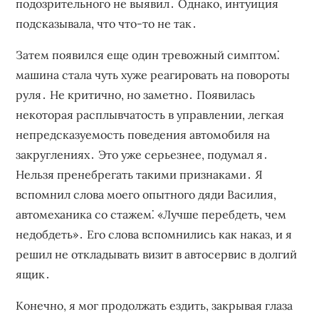
подозрительного не выявил․ Однако‚ интуиция
подсказывала‚ что что-то не так․
Затем появился еще один тревожный симптом⁚
машина стала чуть хуже реагировать на повороты
руля․ Не критично‚ но заметно․ Появилась
некоторая расплывчатость в управлении‚ легкая
непредсказуемость поведения автомобиля на
закруглениях․ Это уже серьезнее‚ подумал я․
Нельзя пренебрегать такими признаками․ Я
вспомнил слова моего опытного дяди Василия‚
автомеханика со стажем⁚ «Лучше перебдеть‚ чем
недобдеть»․ Его слова вспомнились как наказ‚ и я
решил не откладывать визит в автосервис в долгий
ящик․
Конечно‚ я мог продолжать ездить‚ закрывая глаза