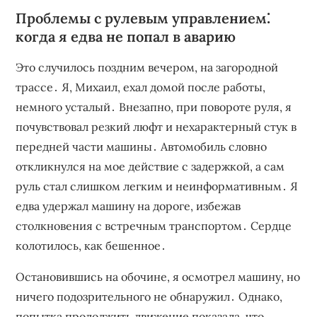
Проблемы с рулевым управлением⁚
когда я едва не попал в аварию
Это случилось поздним вечером‚ на загородной
трассе․ Я‚ Михаил‚ ехал домой после работы‚
немного усталый․ Внезапно‚ при повороте руля‚ я
почувствовал резкий люфт и нехарактерный стук в
передней части машины․ Автомобиль словно
откликнулся на мое действие с задержкой‚ а сам
руль стал слишком легким и неинформативным․ Я
едва удержал машину на дороге‚ избежав
столкновения с встречным транспортом․ Сердце
колотилось‚ как бешенное․
Остановившись на обочине‚ я осмотрел машину‚ но
ничего подозрительного не обнаружил․ Однако‚
попытка продолжить движение показала‚ что