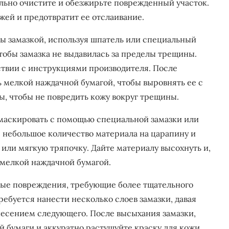
льно очистите и обезжирьте поврежденный участок.
жей и предотвратит ее отслаивание.
ы замазкой, используя шпатель или специальный
тобы замазка не выдавилась за пределы трещины.
ствии с инструкциями производителя. После
 мелкой наждачной бумагой, чтобы выровнять ее с
, чтобы не повредить кожу вокруг трещины.
аскировать с помощью специальной замазки или
е небольшое количество материала на царапину и
 или мягкую тряпочку. Дайте материалу высохнуть и,
мелкой наждачной бумагой.
ые повреждения, требующие более тщательного
ребуется нанести несколько слоев замазки, давая
есением следующего. После высыхания замазки,
 бумаги и аккуратно растушуйте краску для кожи,