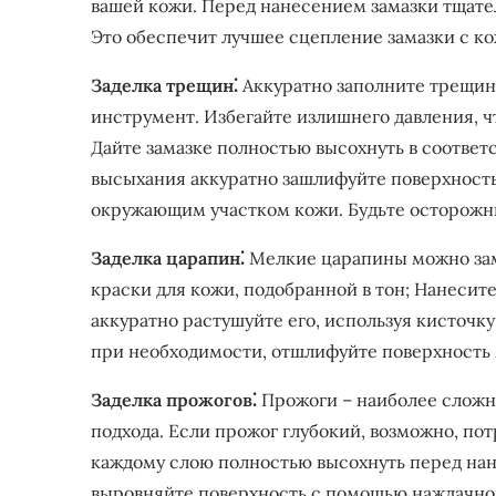
вашей кожи. Перед нанесением замазки тщате
Это обеспечит лучшее сцепление замазки с ко
Заделка трещин⁚
Аккуратно заполните трещин
инструмент. Избегайте излишнего давления, ч
Дайте замазке полностью высохнуть в соответ
высыхания аккуратно зашлифуйте поверхность
окружающим участком кожи. Будьте осторожны
Заделка царапин⁚
Мелкие царапины можно зам
краски для кожи, подобранной в тон; Нанесит
аккуратно растушуйте его, используя кисточку
при необходимости, отшлифуйте поверхность 
Заделка прожогов⁚
Прожоги – наиболее сложн
подхода. Если прожог глубокий, возможно, пот
каждому слою полностью высохнуть перед нан
выровняйте поверхность с помощью наждачной