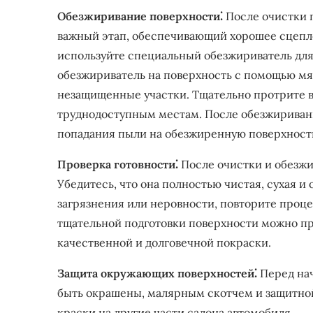
Обезжиривание поверхности⁚
После очистки 
важный этап, обеспечивающий хорошее сцепле
используйте специальный обезжириватель для
обезжириватель на поверхность с помощью мяг
незащищенные участки. Тщательно протрите в
труднодоступным местам. После обезжиривани
попадания пыли на обезжиренную поверхност
Проверка готовности⁚
После очистки и обезжи
Убедитесь, что она полностью чистая, сухая и
загрязнения или неровности, повторите проце
тщательной подготовки поверхности можно при
качественной и долговечной покраски.
Защита окружающих поверхностей⁚
Перед нач
быть окрашены, малярным скотчем и защитной
краски на другие части салона автомобиля.