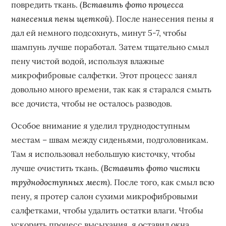
повредить ткань. (
Вставить фото процесса
нанесения пены щеткой
). После нанесения пены я
дал ей немного подсохнуть‚ минут 5-7‚ чтобы
шампунь лучше поработал. Затем тщательно смыл
пену чистой водой‚ используя влажные
микрофибровые салфетки. Этот процесс занял
довольно много времени‚ так как я старался смыть
все дочиста‚ чтобы не осталось разводов.
Особое внимание я уделил труднодоступным
местам – швам между сиденьями‚ подголовникам.
Там я использовал небольшую кисточку‚ чтобы
лучше очистить ткань. (
Вставить фото чистки
труднодоступных мест
). После того‚ как смыл всю
пену‚ я протер салон сухими микрофибровыми
салфетками‚ чтобы удалить остатки влаги. Чтобы
ускорить процесс высыхания‚ я оставил окна