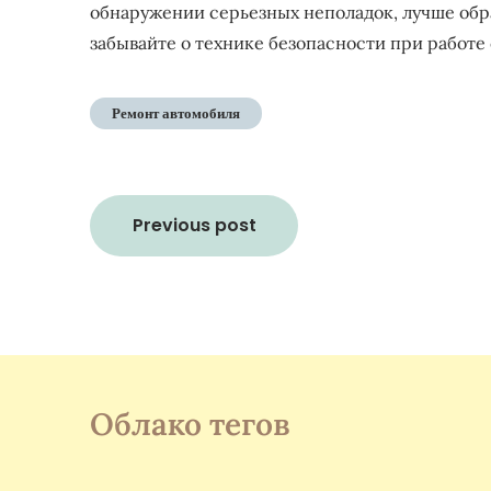
обнаружении серьезных неполадок, лучше обр
забывайте о технике безопасности при работ
Ремонт автомобиля
Навигация
Previous post
по
записям
Облако тегов