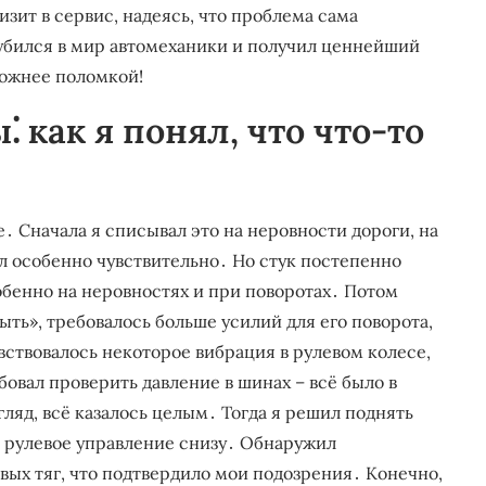
зит в сервис, надеясь, что проблема сама
лубился в мир автомеханики и получил ценнейший
ложнее поломкой!
 как я понял, что что-то
е․ Сначала я списывал это на неровности дороги, на
л особенно чувствительно․ Но стук постепенно
обенно на неровностях и при поворотах․ Потом
ть», требовалось больше усилий для его поворота,
вствовалось некоторое вибрация в рулевом колесе,
вал проверить давление в шинах – всё было в
ляд, всё казалось целым․ Тогда я решил поднять
 рулевое управление снизу․ Обнаружил
ых тяг, что подтвердило мои подозрения․ Конечно,