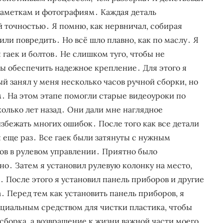
заметкам и фотографиям․ Каждая деталь
й точностью․ Я помню, как нервничал, собирая
ли повредить․ Но всё шло плавно, как по маслу․ Я
гаек и болтов․ Не слишком туго, чтобы не
обы обеспечить надежное крепление․ Для этого я
 занял у меня несколько часов ручной сборки, но
․ На этом этапе помогли старые видеоуроки по
олько лет назад․ Они дали мне наглядное
збежать многих ошибок․ После того как все детали
 еще раз․ Все гаек были затянуты с нужным
ов в рулевом управлении․ Приятно было
вно․ Затем я установил рулевую колонку на место,
 После этого я установил панель приборов и другие
а․ Перед тем как установить панель приборов, я
ециальным средством для чистки пластика, чтобы
сборка, а возвращение к жизни важной части моего