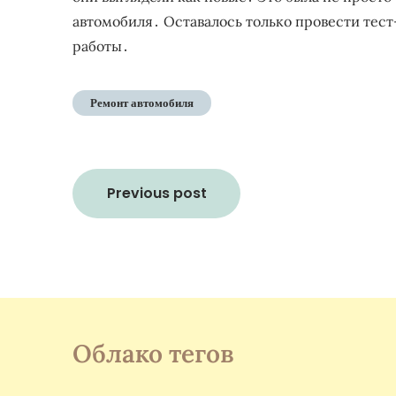
автомобиля․ Оставалось только провести тест
работы․
Ремонт автомобиля
Навигация
Previous post
по
записям
Облако тегов