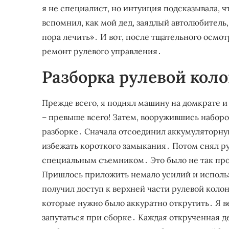
я не специалист, но интуиция подсказывала, ч
вспомнил, как мой дед, заядлый автолюбитель, 
пора лечить»․ И вот, после тщательного осмот
ремонт рулевого управления․
Разборка рулевой коло
Прежде всего, я поднял машину на домкрате и
– превыше всего! Затем, вооружившись наборо
разборке․ Сначала отсоединил аккумуляторну
избежать короткого замыкания․ Потом снял ру
специальным съемником․ Это было не так прост
Пришлось приложить немало усилий и использ
получил доступ к верхней части рулевой коло
которые нужно было аккуратно открутить․ Я в
запутаться при сборке․ Каждая открученная д