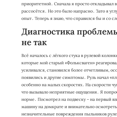
приоритетной․ Сначала я просто откладывал ви
рассосётся․ Но это было напрасно․ Зато я уг
опыт․ Теперь я знаю, что справился бы и со с
Диагностика проблемы⁚
не так
Всё началось с лёгкого стука в рулевой колонк
которые мой старый «Фольксваген» реагирова
усиливался, становился более отчетливым, ос
появились и другие симптомы․ Руль начал «плы
особенно на малых скоростях․ На скорости чу
что вызывало неприятные ощущения․ Я попробо
норме․ Посмотрел на подвеску – на первый взг
машину на домкрате и внимательно осмотреть
незначительные повреждения пыльников рулев