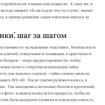
то проблема не в шинах или подвеске․ К тому же, я
всегда говорил⁚ «Если в руле что-то стучит, значит
ра, я принял решение самостоятельно взяться за
нки⁚ шаг за шагом
 установил ее на надежные подставки․ Безопасность
м ключей, отвертками и головками, я приступил к
ю батарею – мера предосторожности, чтобы
левое колесо, открутив центральную гайку
о, как казалось сначала – гайка сильно закисла․
овать WD-40․ После снятия рулевого колеса, я
нки․ Там находились несколько болтов и креплений,
ел фото- и видеосъемку всего процесса, чтобы не
еталь была аккуратно уложена в отдельную емкость,