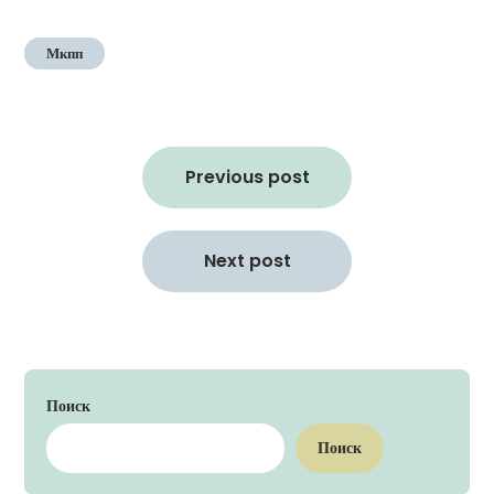
Мкпп
Навигация
по
Previous post
записям
Next post
Поиск
Поиск