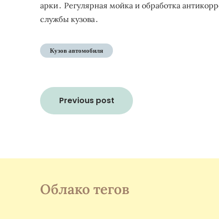
арки․ Регулярная мойка и обработка антикор
службы кузова․
Кузов автомобиля
Навигация
Previous post
по
записям
Облако тегов