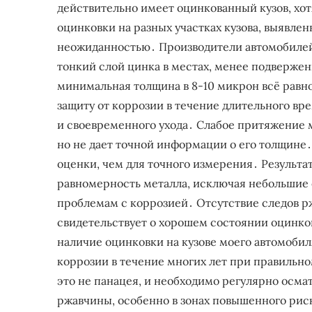
действительно имеет оцинкованный кузов, хо
оцинковки на разных участках кузова, выявле
неожиданностью․ Производители автомобилей
тонкий слой цинка в местах, менее подверже
минимальная толщина в 8-10 микрон всё равн
защиту от коррозии в течение длительного в
и своевременного ухода․ Слабое притяжение 
но не дает точной информации о его толщине․
оценки, чем для точного измерения․ Результ
равномерность металла, исключая небольшие 
проблемам с коррозией․ Отсутствие следов р
свидетельствует о хорошем состоянии оцинко
наличие оцинковки на кузове моего автомобиля
коррозии в течение многих лет при правильно
это не панацея, и необходимо регулярно осма
ржавчины, особенно в зонах повышенного риск