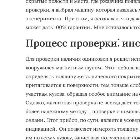
скрытые полости и места, где ржавчина появл
проверки, я выбрал машину, которая казалась
эксперимента․ При этом, я осознавал, что да
может дать 100% гарантии․ Мне оставалось т
Процесс проверки⁚ ин
Для проверки наличия оцинковки я решил испо
вооружился магнитным щупом․ Этот небольшо
определять толщину металлического покрытия
притягивается к поверхности, тем тоньше сл
участкам кузова, обращая особое внимание на
Однако, магнитная проверка не всегда дает то
более надежному методу ⎯ проверке с помощь
онлайн․ Этот прибор, по сути, является усо
индикацией․ Он позволяет измерять толщину 
им по всему кузову, записывая полученные по