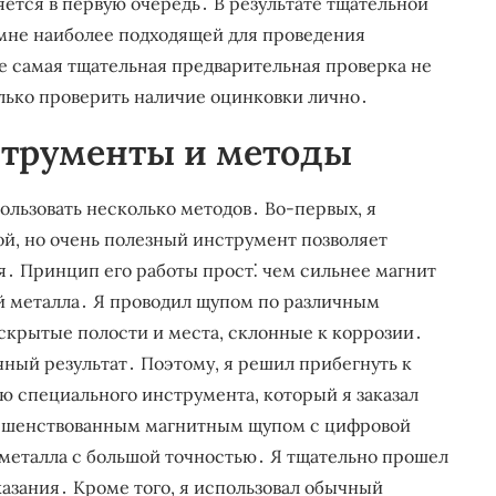
яется в первую очередь․ В результате тщательной
 мне наиболее подходящей для проведения
же самая тщательная предварительная проверка не
олько проверить наличие оцинковки лично․
струменты и методы
льзовать несколько методов․ Во-первых, я
й, но очень полезный инструмент позволяет
․ Принцип его работы прост⁚ чем сильнее магнит
ой металла․ Я проводил щупом по различным
 скрытые полости и места, склонные к коррозии․
чный результат․ Поэтому, я решил прибегнуть к
ю специального инструмента, который я заказал
вершенствованным магнитным щупом с цифровой
металла с большой точностью․ Я тщательно прошел
казания․ Кроме того, я использовал обычный