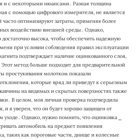
тя и с некоторыми нюансами․ Разная толщина
нная с помощью цифрового измерителя, не является
 часто оптимизируют затраты, применяя более
нных воздействию внешней среды․ Однако,
о достаточно высока, чтобы обеспечить надежную
ремени при условии соблюдения правил эксплуатации
магнита подтверждает наличие оцинкованного слоя,
 Этот метод больше подходит для предварительной
аты простукивания молотком показали
отклонения, которые вряд ли приведут к серьезным
жавчины на видимых и скрытых поверхностях также
вки․ В целом, моя личная проверка подтвердила
, и я уверен, что он будет хорошо защищен от
м уходе․ Однако, нужно помнить, что оцинковка ⎯
тривать автомобиль на предмет появления
а, таких как пороговые части, днище и колесные