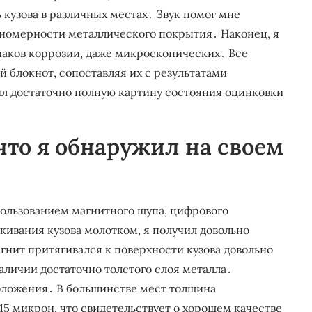
 кузова в различных местах․ Звук помог мне
вномерности металлического покрытия․ Наконец, я
наков коррозии, даже микроскопических․ Все
 блокнот, сопоставляя их с результатами
ил достаточно полную картину состояния оцинковки
что я обнаружил на своем
ользованием магнитного щупа, цифрового
кивания кузова молотком, я получил довольно
агнит притягивался к поверхности кузова довольно
наличии достаточно толстого слоя металла․
ложения․ В большинстве мест толщина
15 микрон, что свидетельствует о хорошем качестве