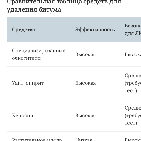
Сравнительная таблица средств для
удаления битума
Безоп
Средство
Эффективность
для Л
Специализированные
Высокая
Высок
очистители
Средн
Уайт-спирит
Высокая
(требу
тест)
Средн
Керосин
Высокая
(требу
тест)
Растительное масло
Низкая
Высок