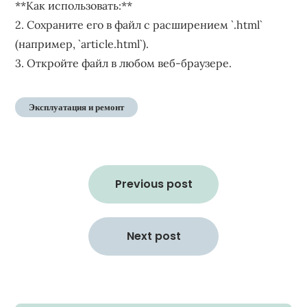
**Как использовать:**
2. Сохраните его в файл с расширением `.html`
(например, `article.html`).
3. Откройте файл в любом веб-браузере.
Эксплуатация и ремонт
Навигация
по
Previous post
записям
Next post