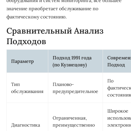
оборудования и систем мониторинга, все большее
значение приобретает обслуживание по
фактическому состоянию.
Сравнительный Анализ
Подходов
Подход 1991 года
Совреме
Параметр
(по Кузнецову)
Подход
По
Тип
Планово-
фактичес
обслуживания
предупредительное
состояни
Широкое
Ограниченная,
использов
Диагностика
преимущественно
электрон