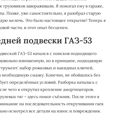
 грузовиков завораживали. Я помогал ему в гараже,
ы. Позже, уже самостоятельно, я разобрал старую
ждую мелочь. Это было настоящее открытие! Теперь я
овой части, и этот опыт бесценен.
едней подвески ГАЗ-53
двеской ГАЗ-53 начался с поисков подходящего
, довольно изношенную, но в принципе, подходящую
струмент⁚ набор рожковых и накидных ключей,
и необходимую смазку. Конечно, не обойшлось без
ебует определённых условий. Разборка началась с
сле чего я открутил крепление амортизаторов.
улевых тяг – здесь помог съёмник. После этого я
внимание на последовательность откручивания гаек
льно осмотрел все детали на износ и повреждения.