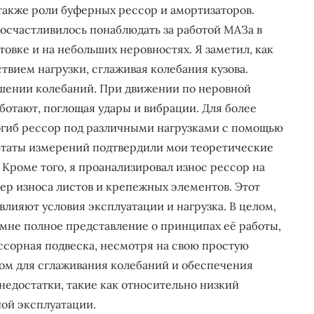
а также роли буферных рессор и амортизаторов.
осчастливилось понаблюдать за работой МАЗа в
товке и на небольших неровностях. Я заметил, как
вием нагрузки, сглаживая колебания кузова.
ашении колебаний. При движении по неровной
аботают, поглощая удары и вибрации. Для более
огиб рессор под различными нагрузками с помощью
ьтаты измерений подтвердили мои теоретические
Кроме того, я проанализировал износ рессор на
ер износа листов и крепежных элементов. Этот
 влияют условия эксплуатации и нагрузка. В целом,
мне полное представление о принципах её работы,
ессорная подвеска, несмотря на свою простую
ом для сглаживания колебаний и обеспечения
недостатки, такие как относительно низкий
ой эксплуатации.