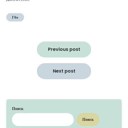
Гбо
Навигация
по
Previous post
записям
Next post
Поиск
Поиск