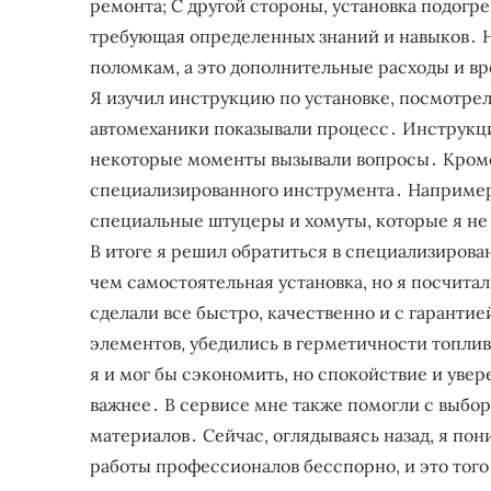
ремонта; С другой стороны, установка подогре
требующая определенных знаний и навыков․ Н
поломкам, а это дополнительные расходы и в
Я изучил инструкцию по установке, посмотре
автомеханики показывали процесс․ Инструкция
некоторые моменты вызывали вопросы․ Кроме 
специализированного инструмента․ Например
специальные штуцеры и хомуты, которые я не
В итоге я решил обратиться в специализирова
чем самостоятельная установка, но я посчита
сделали все быстро, качественно и с гаранти
элементов, убедились в герметичности топлив
я и мог бы сэкономить, но спокойствие и увер
важнее․ В сервисе мне также помогли с выбо
материалов․ Сейчас, оглядываясь назад, я по
работы профессионалов бесспорно, и это того