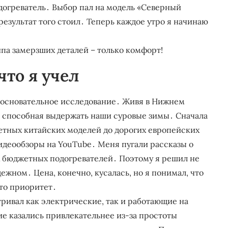
догреватель․ Выбор пал на модель «Северный
 результат того стоил․ Теперь каждое утро я начинаю
па замерзших деталей – только комфорт!
что я учел
л основательное исследование․ Живя в Нижнем
ь, способная выдержать наши суровые зимы․ Сначала
жетных китайских моделей до дорогих европейских
идеообзоры на YouTube․ Меня пугали рассказы о
х бюджетных подогревателей․ Поэтому я решил не
ежном․ Цена, конечно, кусалась, но я понимал, что
это приоритет․
ривал как электрические, так и работающие на
е казались привлекательнее из-за простоты