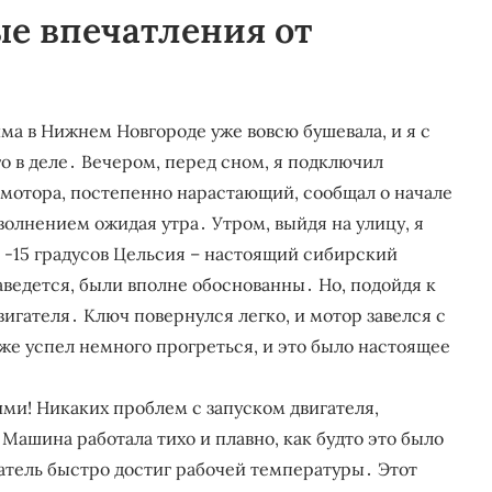
ые впечатления от
има в Нижнем Новгороде уже вовсю бушевала, и я с
о в деле․ Вечером, перед сном, я подключил
 мотора, постепенно нарастающий, сообщал о начале
 волнением ожидая утра․ Утром, выйдя на улицу, я
о -15 градусов Цельсия – настоящий сибирский
заведется, были вполне обоснованны․ Но, подойдя к
вигателя․ Ключ повернулся легко, и мотор завелся с
уже успел немного прогреться, и это было настоящее
и! Никаких проблем с запуском двигателя,
Машина работала тихо и плавно, как будто это было
гатель быстро достиг рабочей температуры․ Этот