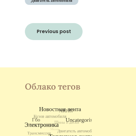
Двигатель автомобиля
Навигация
Previous post
по
записям
Облако тегов