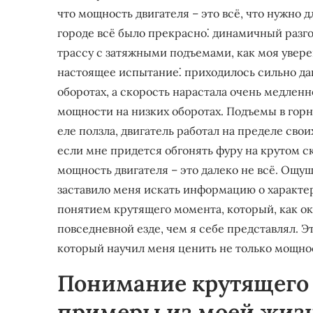
что мощность двигателя – это всё, что нужно 
городе всё было прекрасно⁚ динамичный разгон
трассу с затяжными подъемами, как моя увере
настоящее испытание⁚ приходилось сильно дави
оборотах, а скорость нарастала очень медленно
мощности на низких оборотах. Подъемы в го
еле ползла, двигатель работал на пределе свои
если мне придется обгонять фуру на крутом ск
мощность двигателя – это далеко не всё. Ощу
заставило меня искать информацию о характер
понятием крутящего момента, который, как ока
повседневной езде, чем я себе представлял. Э
который научил меня ценить не только мощност
Понимание крутящего 
примеры из моей жиз