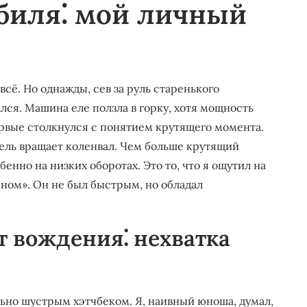
биля⁚ мой личный
 всё. Но однажды, сев за руль старенького
ался. Машина еле ползла в горку, хотя мощность
ервые столкнулся с понятием крутящего момента.
тель вращает коленвал. Чем больше крутящий
енно на низких оборотах. Это то, что я ощутил на
ном». Он не был быстрым, но обладал
т вождения⁚ нехватка
ьно шустрым хэтчбеком. Я, наивный юноша, думал,