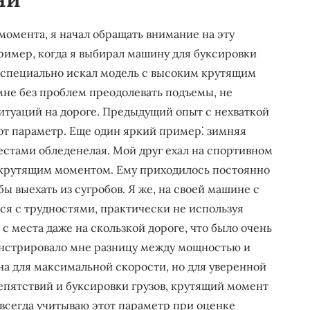
 момента, я начал обращать внимание на эту
ример, когда я выбирал машину для буксировки
 специально искал модель с высоким крутящим
мне без проблем преодолевать подъемы, не
ситуаций на дороге. Предыдущий опыт с нехваткой
от параметр. Еще один яркий пример⁚ зимняя
местами обледенелая. Мой друг ехал на спортивном
 крутящим моментом. Ему приходилось постоянно
ы выехать из сугробов. Я же, на своей машине с
я с трудностями, практически не используя
с места даже на скользкой дороге, что было очень
монстрировало мне разницу между мощностью и
а для максимальной скорости, но для уверенной
епятствий и буксировки грузов, крутящий момент
 всегда учитываю этот параметр при оценке